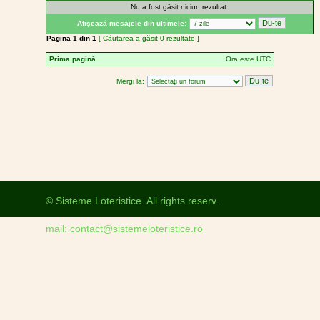
Nu a fost găsit niciun rezultat.
Afişează mesajele din ultimele:
Pagina
1
din
1
[ Căutarea a găsit 0 rezultate ]
Prima pagină
Ora este UTC
Mergi la:
© Sisteme Loteristice. All rights reserv.
mail: contact@sistemeloteristice.ro