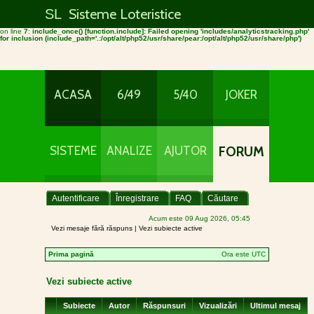
[phpBB Debug] PHP Warning
: in file
/home/x26temeloteristi/public_html/includes/header.php
Sisteme Loteristice
on line
7
:
include_once(includes/analyticstracking.php) [
SL
function.include-once
]: failed to
open stream: No such file or directory
[phpBB Debug] PHP Warning
: in file
/home/x26temeloteristi/public_html/includes/header.php
on line
7
:
include_once() [
function.include
]: Failed opening 'includes/analyticstracking.php'
for inclusion (include_path='.:/opt/alt/php52/usr/share/pear:/opt/alt/php52/usr/share/php')
ACASA
6/49
5/40
JOKER
SISTEME
ANALIZE
AJUTOR
FORUM
Autentificare
Înregistrare
FAQ
Căutare
Acum este 09 Aug 2026, 05:45
Vezi mesaje fără răspuns
|
Vezi subiecte active
Prima pagină
Ora este UTC
Vezi subiecte active
Subiecte
Autor
Răspunsuri
Vizualizări
Ultimul mesaj