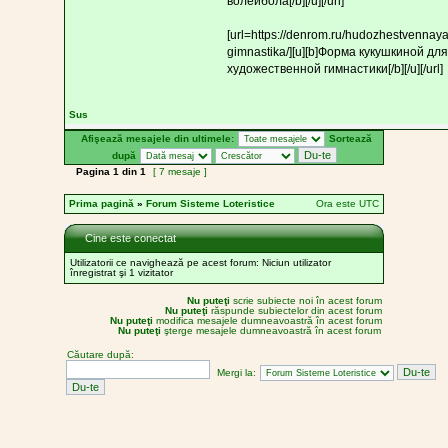
волейбола[/b][/u][/url]
[url=https://denrom.ru/hudozhestvennaya
gimnastika/][u][b]Форма кукушкиной для
художественной гимнастики[/b][/u][/url]
Sus
Afişează mesajele din ultimele:
Sortează
după
Pagina
1
din
1
[ 7 mesaje ]
Prima pagină
»
Forum Sisteme Loteristice
Ora este UTC
Cine este conectat
Utilizatorii ce navighează pe acest forum: Niciun utilizator
înregistrat şi 1 vizitator
Nu puteţi
scrie subiecte noi în acest forum
Nu puteţi
răspunde subiectelor din acest forum
Nu puteţi
modifica mesajele dumneavoastră în acest forum
Nu puteţi
şterge mesajele dumneavoastră în acest forum
Căutare după:
Mergi la: