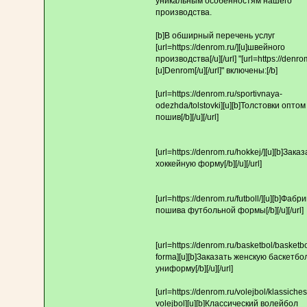
уникальным особенностям нашего
производства.
[b]В обширный перечень услуг
[url=https://denrom.ru/][u]швейного
производства[/u][/url] "[url=https://denrom
[u]Denrom[/u][/url]" включены:[/b]
[url=https://denrom.ru/sportivnaya-
odezhda/tolstovki][u][b]Толстовки оптом
пошив[/b][/u][/url]
[url=https://denrom.ru/hokkej/][u][b]Зака
хоккейную форму[/b][/u][/url]
[url=https://denrom.ru/futboll/][u][b]Фабр
пошива футбольной формы[/b][/u][/url]
[url=https://denrom.ru/basketbol/basketb
forma][u][b]Заказать женскую баскетб
униформу[/b][/u][/url]
[url=https://denrom.ru/volejbol/klassiches
volejbol][u][b]Классический волейбол