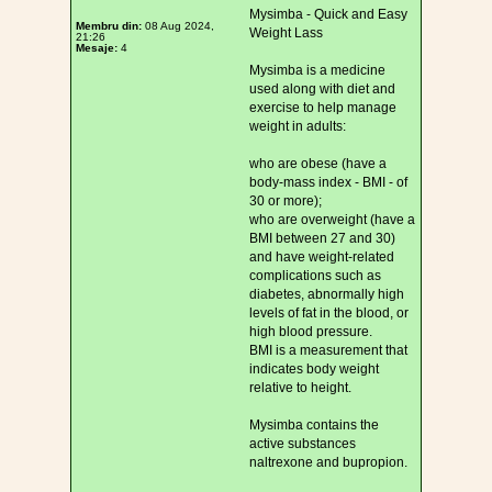
Mysimba - Quick and Easy
Membru din:
08 Aug 2024,
Weight Lass
21:26
Mesaje:
4
Mysimba is a medicine
used along with diet and
exercise to help manage
weight in adults:
who are obese (have a
body-mass index - BMI - of
30 or more);
who are overweight (have a
BMI between 27 and 30)
and have weight-related
complications such as
diabetes, abnormally high
levels of fat in the blood, or
high blood pressure.
BMI is a measurement that
indicates body weight
relative to height.
Mysimba contains the
active substances
naltrexone and bupropion.