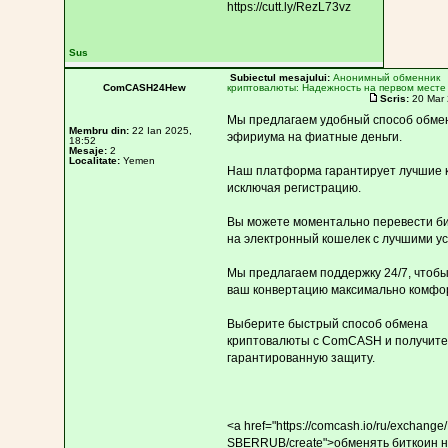
https://cutt.ly/RezL73vz
Sus
Subiectul mesajului:
Анонимный обменник
ComCASH24Hew
криптовалюты: Надежность на первом месте
Scris:
20 Mar 
Мы предлагаем удобный способ обме
Membru din:
22 Ian 2025,
эфириума на фиатные деньги.
18:52
Mesaje:
2
Localitate:
Yemen
Наш платформа гарантирует лучшие 
исключая регистрацию.
Вы можете моментально перевести б
на электронный кошелек с лучшими у
Мы предлагаем поддержку 24/7, чтобы
ваш конвертацию максимально комфо
Выберите быстрый способ обмена
криптовалюты с ComCASH и получите
гарантированную защиту.
<a href="https://comcash.io/ru/exchange
SBERRUB/create">обменять биткоин н