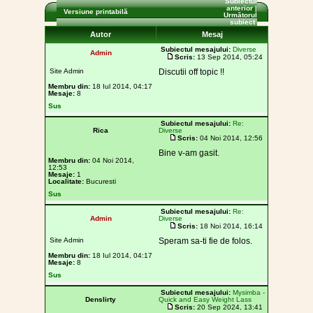
Subiectul
anterior
|
Versiune printabilă
Următorul
subiect
Autor
Mesaj
Subiectul mesajului:
Diverse
Admin
Scris:
13 Sep 2014, 05:24
Site Admin
Discutii off topic !!
Membru din:
18 Iul 2014, 04:17
Mesaje:
8
Sus
Subiectul mesajului:
Re:
Rica
Diverse
Scris:
04 Noi 2014, 12:56
Bine v-am gasit.
Membru din:
04 Noi 2014,
12:53
Mesaje:
1
Localitate:
Bucuresti
Sus
Subiectul mesajului:
Re:
Admin
Diverse
Scris:
18 Noi 2014, 16:14
Site Admin
Speram sa-ti fie de folos.
Membru din:
18 Iul 2014, 04:17
Mesaje:
8
Sus
Subiectul mesajului:
Mysimba -
Denslirty
Quick and Easy Weight Lass
Scris:
20 Sep 2024, 13:41