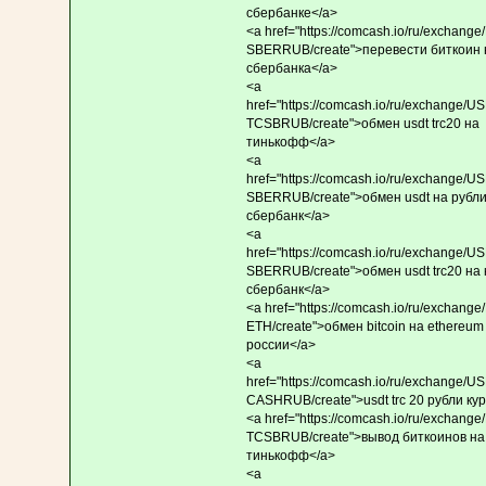
сбербанке</a>
<a href="https://comcash.io/ru/exchange
SBERRUB/create">перевести биткоин 
сбербанка</a>
<a
href="https://comcash.io/ru/exchange/
TCSBRUB/create">обмен usdt trc20 на
тинькофф</a>
<a
href="https://comcash.io/ru/exchange/
SBERRUB/create">обмен usdt на рубл
сбербанк</a>
<a
href="https://comcash.io/ru/exchange/
SBERRUB/create">обмен usdt trc20 на 
сбербанк</a>
<a href="https://comcash.io/ru/exchange
ETH/create">обмен bitcoin на ethereum
россии</a>
<a
href="https://comcash.io/ru/exchange/
CASHRUB/create">usdt trc 20 рубли ку
<a href="https://comcash.io/ru/exchange
TCSBRUB/create">вывод биткоинов на
тинькофф</a>
<a