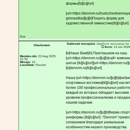
формы[/b][/u][/url]
[url=https://denrom.ru/hudozhestvennaya
gimnastika/][u][b]Пошить форму для
художественной гимнастике[/b][/u][/url]
Sus
Subiectul mesajului:
Швейное производство
Charlestam
Scris:
13 Iun 2026
[b]Наше Вам![/b] Приглашаем на наш
Membru din:
22 Aug 2025,
[url=https://denrom.ru/][u][b]сайт компан
21:52
Mesaje:
12
шитья [/b][/u][/url][url=https://denrom.ru/][
Localitate:
Россия
[b]denrom.ru[/b][/u][/url]
Наша [url=https://denrom.ru/][u][b]фабр
спортивных костюмов[/b][/u][/url] насч
более 100 профессиональных работни
каждый из которых обладает высоким
уровнем профессионализма и предан
нашим задачам.
[url=https://denrom.ru/][u][b]Фирма спо
униформы [/b][/u][/url] -"Denrom" прево
соперников благодаря уникальным
особенностям нашего производства.