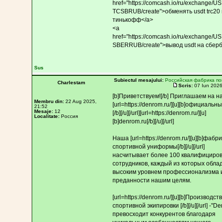
href="https://comcash.io/ru/exchange/
TCSBRUB/create">обменять usdt trc20 
тинькофф</a>
<a
href="https://comcash.io/ru/exchange/
SBERRUB/create">вывод usdt на сберб
Sus
Subiectul mesajului:
Российская фабрика п
Charlestam
Scris:
07 Iun 2026
[b]Приветствуем![/b] Приглашаем на н
Membru din:
22 Aug 2025,
[url=https://denrom.ru/][u][b]официальн
21:52
Mesaje:
12
[/b][/u][/url][url=https://denrom.ru/][u]
Localitate:
Россия
[b]denrom.ru[/b][/u][/url]
Наша [url=https://denrom.ru/][u][b]фабр
спортивной униформы[/b][/u][/url]
насчитывает более 100 квалифициро
сотрудников, каждый из которых обла
высоким уровнем профессионализма 
преданности нашим целям.
[url=https://denrom.ru/][u][b]Производст
спортивной экипировки [/b][/u][/url] -"D
превосходит конкурентов благодаря