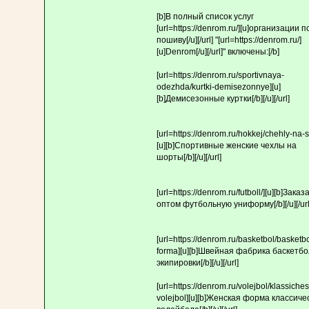
[b]В полный список услуг
[url=https://denrom.ru/][u]организации п
пошиву[/u][/url] "[url=https://denrom.ru/]
[u]Denrom[/u][/url]" включены:[/b]
[url=https://denrom.ru/sportivnaya-
odezhda/kurtki-demisezonnye][u]
[b]Демисезонные куртки[/b][/u][/url]
[url=https://denrom.ru/hokkej/chehly-na-s
[u][b]Спортивные женские чехлы на
шорты[/b][/u][/url]
[url=https://denrom.ru/futboll/][u][b]Заказ
оптом футбольную униформу[/b][/u][/url
[url=https://denrom.ru/basketbol/basketb
forma][u][b]Швейная фабрика баскетб
экипировки[/b][/u][/url]
[url=https://denrom.ru/volejbol/klassiches
volejbol][u][b]Женская форма классиче